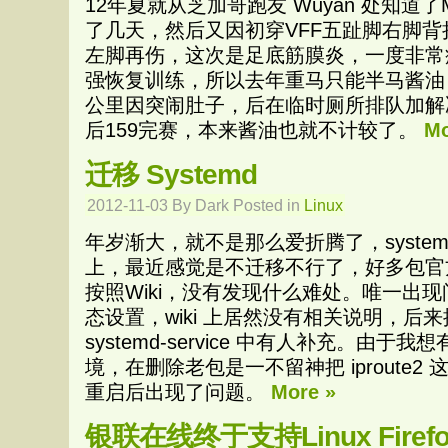
12年夏就从芝加哥跑友 Wuyan 处知道了
了几天，然后又因初穿VFF五趾脚右脚
左脚再伤，这次是足底筋膜炎，一度非常
强恢复训练，所以去年重马只能半马酱油，当天
公里因突闹肚子，后在临时厕所排队加解
后159完赛，本来酱油也就不计较了。
Mo
迁移 Systemd
2012-11-03 By Dark Posted in
Linux
年岁渐大，就不是那么爱折腾了，syste
上，最近感觉是不迁移不行了，好多包官
按照Wiki，没有发现什么难处。唯一出
态设置，wiki 上居然没有相关说明，后来搜
systemd-service 中有人补充。由于我想
境，在删除老包是一不留神把 iproute
重启后出现了问题。
More »
银联在线终于支持Linux Firef