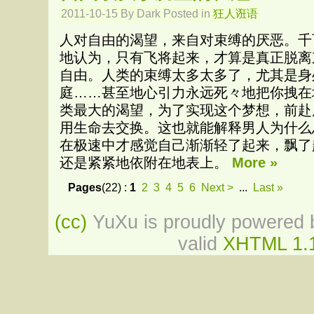
2011-10-15 By Dark Posted in
狂人诳语
人对自由的渴望，来自对束缚的厌恶。千
地认为，只有飞将起来，才算是真正脱离
自由。人类的束缚太多太多了，尤其是身
庭……甚至地心引力永远死々地把你拽在
类最大的渴望，为了实现这个梦想，前赴
用生命去交换。这也就能解释男人为什么
在极速中才感觉自己渐渐轻了起来，飘了
还是紧紧地依附在地表上。
More »
Pages
(22) :
1
2
3
4
5
6
Next >
...
Last »
(cc)
YuXu is proudly powered b
valid
XHTML 1.