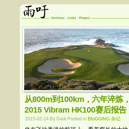
Archives
Links
Project
从800m到100km，六年淬
2015 Vibram HK100赛后报告
2015-02-24 By Dark Posted in
BloGGiNG·杂记