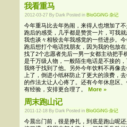
我看重马
2012-03-27 By Dark Posted in
BloGGiNG·杂记
今年重马比去年热闹，来得人也增加了不
跑后的感受，几乎都是赞赏一片，可我就
我也谈々相较去年我感觉的一些进步。今
跑后想打个电话找朋友，因为我的包放在
找了2个志愿者先后一男一女都主动把手
是千万级人物，一般陌生电话是不接的，
我终于找到了他。另外今年饮料不再像去
上了，倒进小纸杯防止了更大的浪费，去
的作法太让人心疼了。还有今年休息区、
有经验，安排更合理了。
More »
周末跑山记
2011-12-18 By Dark Posted in
BloGGiNG·杂记
今晨出门前，很是挣扎，到底是跑山呢还