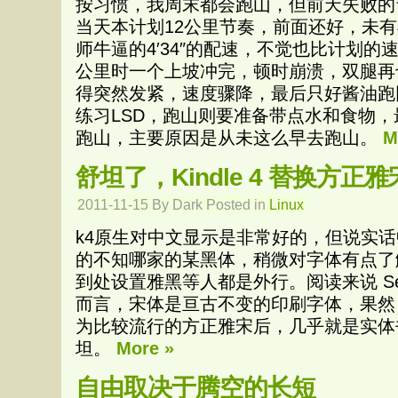
按习惯，我周末都会跑山，但前天失败的
当天本计划12公里节奏，前面还好，未
师牛逼的4′34″的配速，不觉也比计划
公里时一个上坡冲完，顿时崩溃，双腿再
得突然发紧，速度骤降，最后只好酱油跑
练习LSD，跑山则要准备带点水和食物
跑山，主要原因是从未这么早去跑山。
M
舒坦了，Kindle 4 替换方正雅
2011-11-15 By Dark Posted in
Linux
k4原生对中文显示是非常好的，但说实
的不知哪家的某黑体，稍微对字体有点了
到处设置雅黑等人都是外行。阅读来说 Se
而言，宋体是亘古不变的印刷字体，果然
为比较流行的方正雅宋后，几乎就是实体
坦。
More »
自由取决于腾空的长短