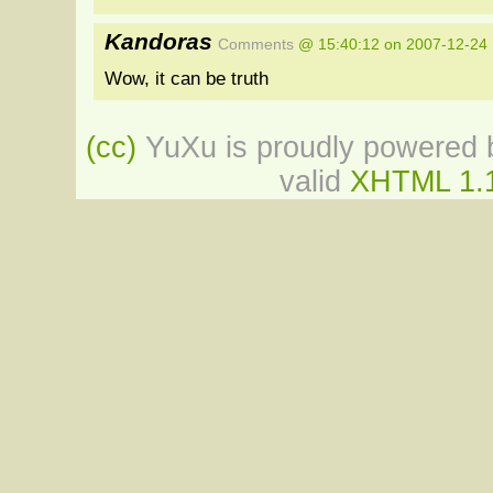
Kandoras
Comments
@ 15:40:12 on 2007-12-24
Wow, it can be truth
(cc)
YuXu is proudly powered b
valid
XHTML 1.