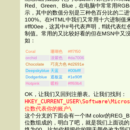
Red、Green、Blue，在电脑中常常用RGB(2
示，其中的数值分别是三种色百分比的二进制
100%。在HTML中我们又常用十六进制
#ff00ee，这其中#号代表声明，ff就代表红色
制值。常用的又比较好看的但在MSN中又
如：
Coral
珊瑚色
#ff7f50
orchid
淡紫色
#da7006
Chocolate
巧克力色
#d2691e
Deepskyblue
天蓝
#00bfff
Dodgerblue
遮板蓝
#1e90ff
Hotpink
暖粉
#ff69b4
OK，让我们又回到注册表。让我们找到：
HKEY_CURRENT_USER\Software\Micro
位数代表你的账户\
这个分支的下面会有一个IM color的REG_
位数组成的，明白了吧，就是我们上面说的
终为00。比如你想把你的聊天颜色改为我