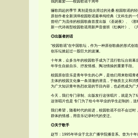
我的最爱——校园歌谣十周年
骊歌四起的季节 离别是指尖滑过的沧桑 校园歌谣的轻
原创作者全新演绎校园歌谣最单纯经典《文科生的一
曾经广为流传的校园歌曲首度出版 《圣诞夜》、《那
新一代诗画型校园歌谣用新声音接班《红枫叶》、《月
◎出版者的话
“校园歌谣”在中国歌坛，作为一种原创歌曲的形式创
创乐坛掀起过一股巨大的波澜。
十年来，众多当年的校园歌手成为了流行歌坛台前幕
年学生自娱自乐、抒发情感、陶冶情操的重要手段。
校园原创音乐是青年学生的心声，是他们用来歌唱青
主体的校园文化像一条清澈的潜流，于物质主义和消费
为广大知识青年热烈欢迎的节目内容，也必然成为广
今天，我们专门录制、出版发行这张唱片，就是为了
这张唱片也是 专门为了给今年毕业的学生赶制的，送
我们希望，随着时代的前进，校园歌谣不但不会过时
群体的情感，用音乐记录时代的变迁。
◎关于歌手
赵节：1995年毕业于北京广播学院播音系。曾为十