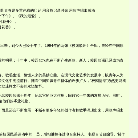
唱 青春是多重色彩的印记 用音符记录时光 用歌声唱出感动
个下午》、《我的最爱》。
时花开》 。
花香》 。
造出来，到今天已经十年了。1994年的两张《校园歌谣》合辑，曾经在中国原
后的明星；十年中，校园歌坛也在不断产生新歌、新人；校园歌谣已经成为青
春、歌唱生活、憧憬未来的美妙心曲。在现代文化艺术的发展中，以青年人为
文化中溯流前行。随着中国知识青年群体的逐步扩大，“校园情结”必然更能成
大歌迷挥之不去的永恒情怀。
纪念校园歌谣十周年，纪念它的巨大作用，回顾它十年来的发展历程。同时，
给他们的毕业礼物。
，而且还会不断发展，不断有更多年轻的创作者和歌手涌现出来，用歌声唱出
年前校园民谣运动中的一员，后相继担任过电台主持人、电视台节目编导、制作