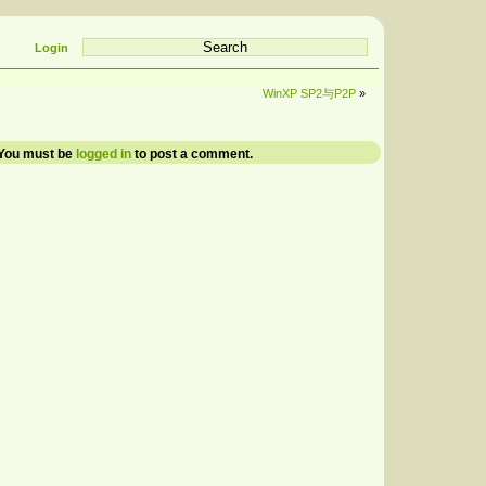
Login
WinXP SP2与P2P
»
You must be
logged in
to post a comment.