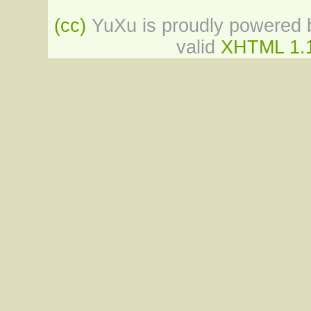
(cc)
YuXu is proudly powered b
valid
XHTML 1.