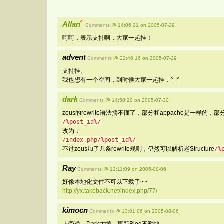
Allan
Comments
@ 14:06:21 on 2005-07-29
呵呵，表示支持啊，大家一起挂！
advent
Comments
@ 22:46:16 on 2005-07-29
支持挂。
我也想有一个空间，到时候大家一起挂，^_^
dark
Comments
@ 14:58:20 on 2005-07-30
zeus的rewrite语法搞不懂了，部分和appache是一样的，部分又不
/%post_id%/
改为：
/index.php/%post_id%/
不过zeus加了几条rewrite规则，仍然可以解析老Structure
/%
Ray
Comments
@ 12:11:09 on 2005-08-06
好像本地化文件不可以下载了~~
http://yx.takeback.net/index.php/77/
kimocn
Comments
@ 13:01:06 on 2005-08-06
上帝说，Dark太懒，更新Blog不勤快