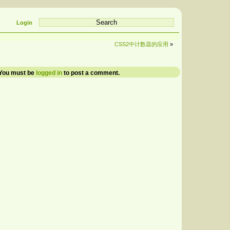
Login
CSS2中计数器的应用
»
You must be
logged in
to post a comment.