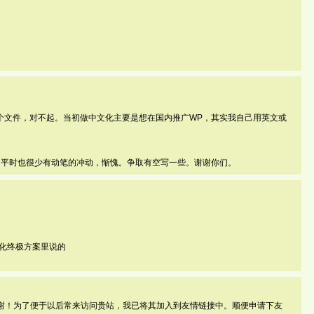
个文件，对不起。当初做中文化主要是想在国内推广WP，其实我自己用英文或
。平时也很少有动笔的冲动，惭愧。争取有空写一些。谢谢你们。
地化终极方案里说的
识。感谢！为了便于以后常来访问贵站，我已将其加入到友情链接中。顺便申请下友