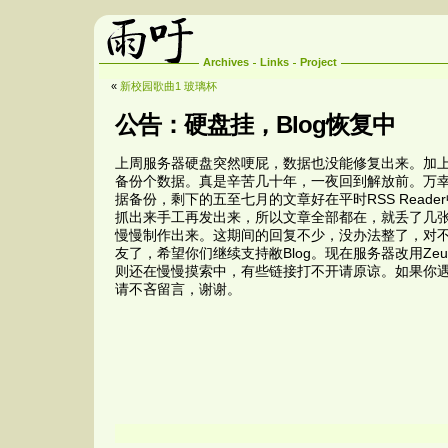
Archives
Links
Project
«
新校园歌曲1 玻璃杯
公告：硬盘挂，Blog恢复中
上周服务器硬盘突然哽屁，数据也没能修复出来。加
备份个数据。真是辛苦几十年，一夜回到解放前。万
据备份，剩下的五至七月的文章好在平时RSS Reade
抓出来手工再发出来，所以文章全部都在，就丢了几
慢慢制作出来。这期间的回复不少，没办法整了，对
友了，希望你们继续支持敝Blog。现在服务器改用Zeus，
则还在慢慢摸索中，有些链接打不开请原谅。如果你
请不吝留言，谢谢。