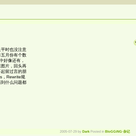
上平时也没注意
幸五月份有个数
r中好像还有，
张图片，回头再
不起留过言的朋
Rewrite规
遇到什么问题都
2005-07-29 by
Dark
Posted in
BloGGiNG·杂记