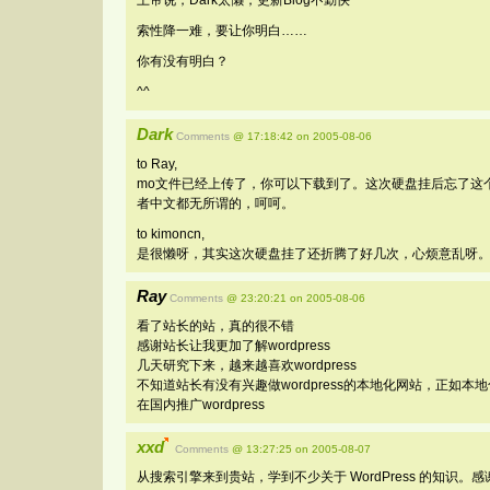
索性降一难，要让你明白……
你有没有明白？
^^
Dark
Comments
@ 17:18:42 on 2005-08-06
to Ray,
mo文件已经上传了，你可以下载到了。这次硬盘挂后忘了这
者中文都无所谓的，呵呵。
to kimoncn,
是很懒呀，其实这次硬盘挂了还折腾了好几次，心烦意乱呀
Ray
Comments
@ 23:20:21 on 2005-08-06
看了站长的站，真的很不错
感谢站长让我更加了解wordpress
几天研究下来，越来越喜欢wordpress
不知道站长有没有兴趣做wordpress的本地化网站，正如本
在国内推广wordpress
xxd
Comments
@ 13:27:25 on 2005-08-07
从搜索引擎来到贵站，学到不少关于 WordPress 的知