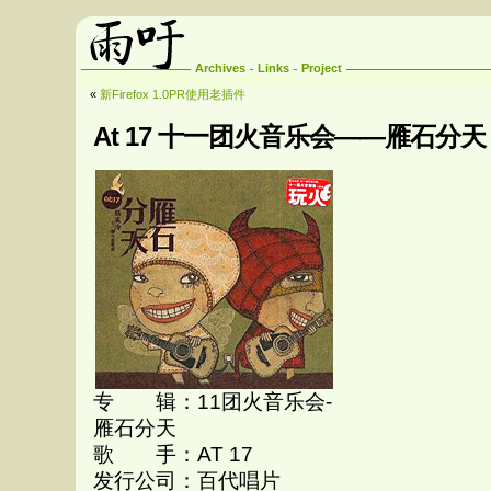
Archives
Links
Project
«
新Firefox 1.0PR使用老插件
At 17 十一团火音乐会——雁石分天
专 辑：11团火音乐会-
雁石分天
歌 手：AT 17
发行公司：百代唱片