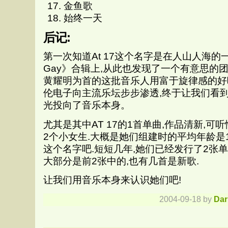
金鱼歌
始终一天
后记:
第一次知道At 17这个名字是在人山人海的一盘《P
Gay》合辑上,从此也发现了一个有意思的团
黄耀明为首的这批音乐人用富于旋律感的好
伦电子向主流乐坛步步渗透,终于让我们看
光投向了音乐本身。
尤其是其中AT 17的1首单曲,作品清新,可
2个小女生.大概是她们组建时的平均年龄是17
这个名字吧.短短几年,她们已经发行了2张单
大部分是前2张中的,也有几首是新歌.
让我们用音乐本身来认识她们吧!
2004-09-18 by
Dar